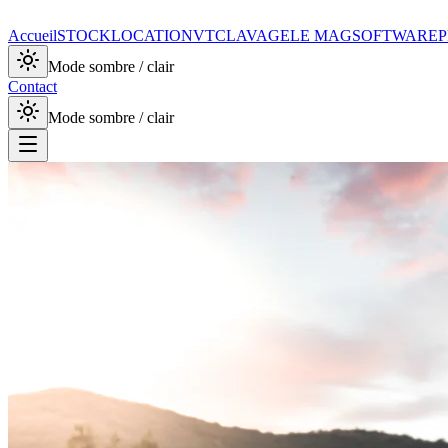
Accueil
STOCK
LOCATION
VTC
LAVAGE
LE MAG
SOFTWARE
P
Mode sombre / clair
Contact
Mode sombre / clair