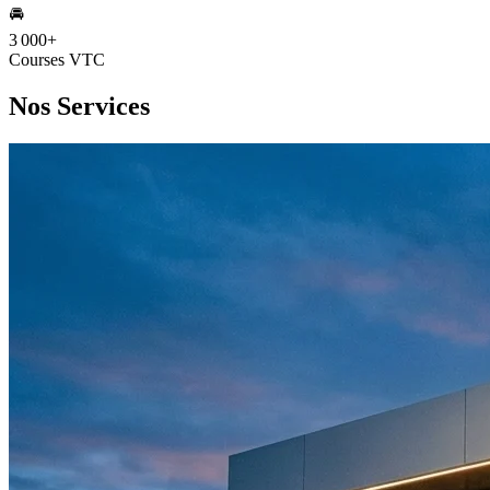
🚘
3 000
+
Courses VTC
Nos Services