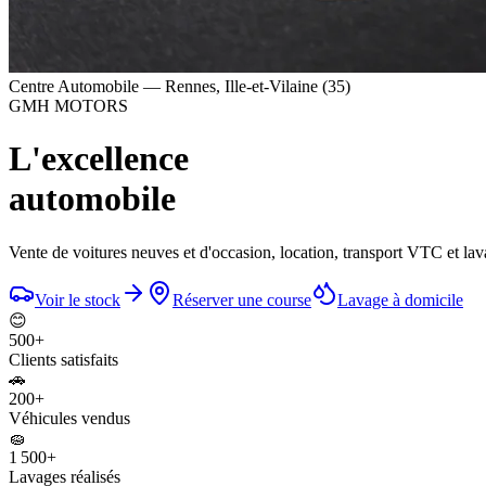
Centre Automobile — Rennes, Ille-et-Vilaine (35)
GMH MOTORS
L'excellence
automobile
Vente de voitures neuves et d'occasion, location, transport VTC et la
Voir le stock
Réserver une course
Lavage à domicile
😊
500
+
Clients satisfaits
🚗
200
+
Véhicules vendus
🧽
1 500
+
Lavages réalisés